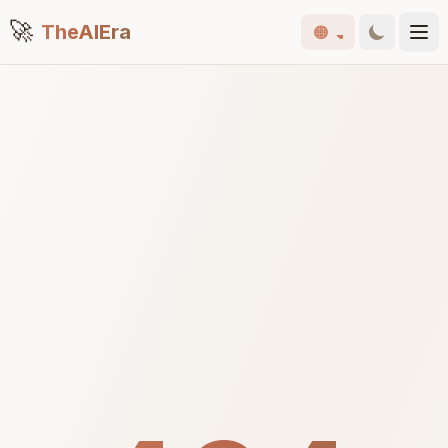
🚀
TheAIEra
🟠