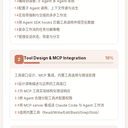
编排协调者-子 Agent 多 Agent 系统
1
.
2
配置子 Agent 调用、上下文传递与派生
1
.
3
实现带强制与交接的多步工作流
1
.
4
用 Agent SDK hooks 拦截工具调用并规范化数据
1
.
5
复杂工作流的任务分解策略
1
.
6
管理会话状态、恢复与分叉
1
.
7
Tool Design & MCP Integration
18
%
2
工具接口设计、MCP 集成、内置工具选用与错误处理
设计清晰描述与边界的工具接口
2
.
1
为 MCP 工具实现结构化错误响应
2
.
2
跨 Agent 合理分配工具并配置权限
2
.
3
将 MCP server 集成进 Claude Code 与 Agent 工作流
2
.
4
选用内置工具（Read/Write/Edit/Bash/Grep/Glob）
2
.
5