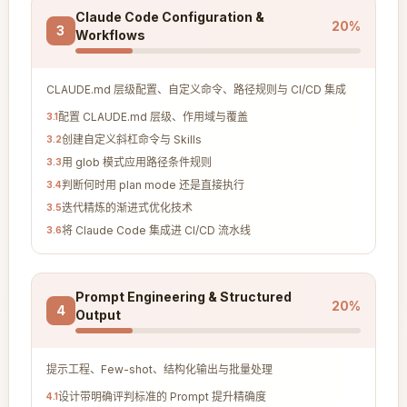
Claude Code Configuration &
20
%
3
Workflows
CLAUDE.md 层级配置、自定义命令、路径规则与 CI/CD 集成
配置 CLAUDE.md 层级、作用域与覆盖
3
.
1
创建自定义斜杠命令与 Skills
3
.
2
用 glob 模式应用路径条件规则
3
.
3
判断何时用 plan mode 还是直接执行
3
.
4
迭代精炼的渐进式优化技术
3
.
5
将 Claude Code 集成进 CI/CD 流水线
3
.
6
Prompt Engineering & Structured
20
%
4
Output
提示工程、Few-shot、结构化输出与批量处理
设计带明确评判标准的 Prompt 提升精确度
4
.
1