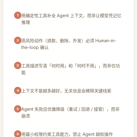
用确定性工具补全 Agent 上下文，而非让模型凭记忆
1
推理
高风险动作（退款、删除、外发）必须 Human-in-
2
the-loop 确认
工具描述写清「何时用」和「何时不用」，而非仅功
3
能
上下文不是越多越好，无关信息会稀释关键线索
4
Agent 失败应优雅降级（重试 / 回退 / 接管），而非
5
崩溃
用最小权限约束工具能力，禁止 Agent 越权操作
6