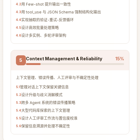
用 Few-shot 提升输出一致性
4
.
2
用 tool_use 与 JSON Schema 强制结构化输出
4
.
3
实现抽取的验证-重试-反馈循环
4
.
4
设计高效批量处理策略
4
.
5
设计多实例、多轮评审架构
4
.
6
Context Management & Reliability
15
%
5
上下文管理、错误传播、人工评审与不确定性处理
管理对话上下文保留关键信息
5
.
1
设计升级与歧义消解模式
5
.
2
跨多 Agent 系统的错误传播策略
5
.
3
大型代码库探索的上下文管理
5
.
4
设计人工评审工作流与置信度校准
5
.
5
保留信息溯源并处理不确定性
5
.
6