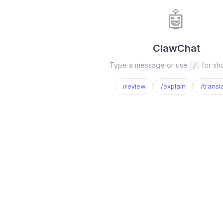
🤖
ClawChat
Type a message or use
for sho
/
/
review
/
explain
/
transl