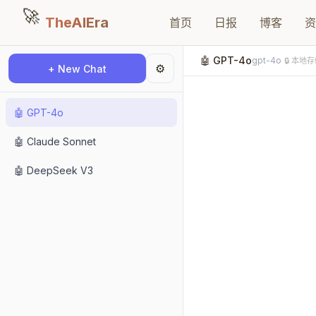
🚀
TheAIEra
首页
日报
博客
资
🤖
GPT-4o
gpt-4o
🔒 本地存
⚙
+ New Chat
🤖
GPT-4o
🤖
Claude Sonnet
🤖
DeepSeek V3