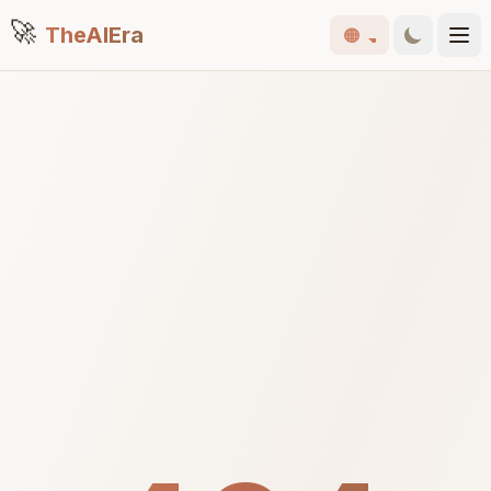
🚀
TheAIEra
🟠