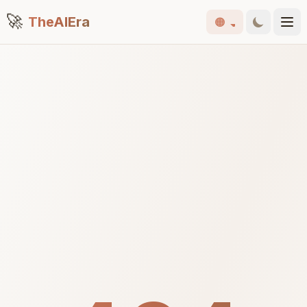
🚀
TheAIEra
🟠