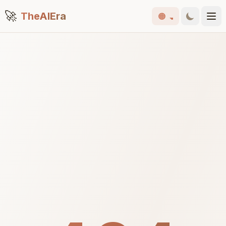
🚀
TheAIEra
🟠