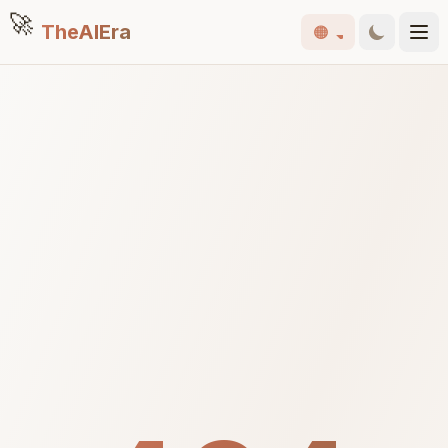
🚀
TheAIEra
🟠