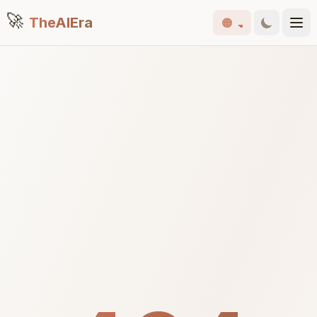
🚀
TheAIEra
🟠