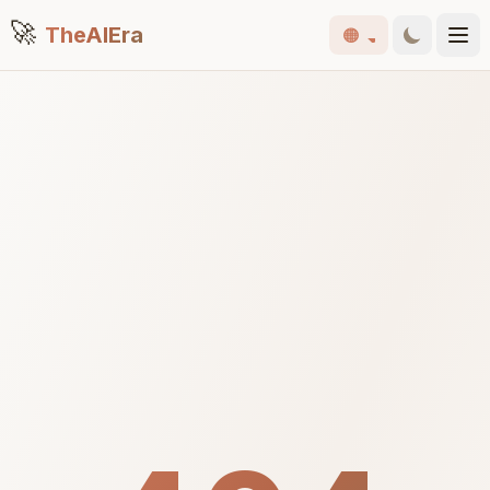
🚀
TheAIEra
🟠