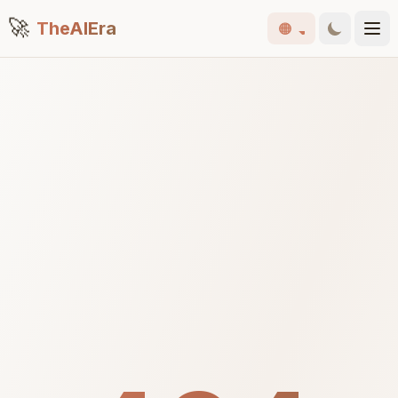
🚀
TheAIEra
🟠