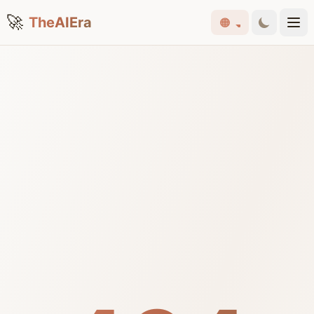
🚀
TheAIEra
🟠