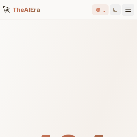
🚀
TheAIEra
🟠