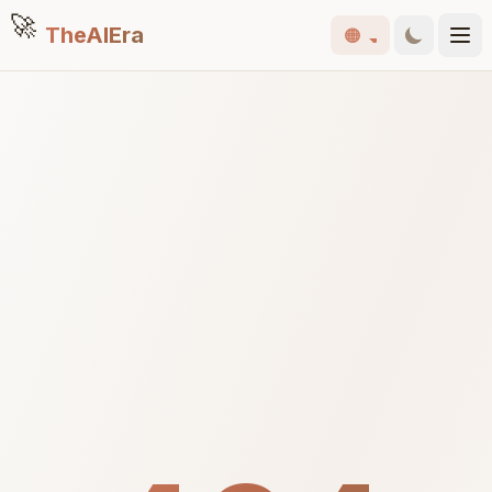
🚀
TheAIEra
🟠