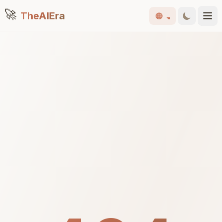
🚀
TheAIEra
🟠